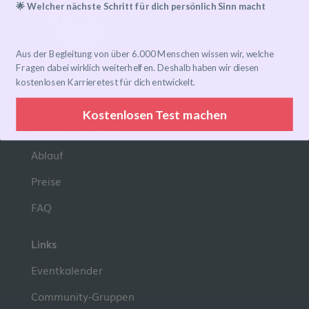
🌟 Welcher nächste Schritt für dich persönlich Sinn macht
Aus der Begleitung von über 6.000 Menschen wissen wir, welche
Fragen dabei wirklich weiterhelfen. Deshalb haben wir diesen
kostenlosen Karrieretest für dich entwickelt.
Mentoring-Programm
Kostenlosen Test machen
Mentor*in finden
Ablauf
Preise
FAQ
Links
Eventkalender
Community-Gruppen