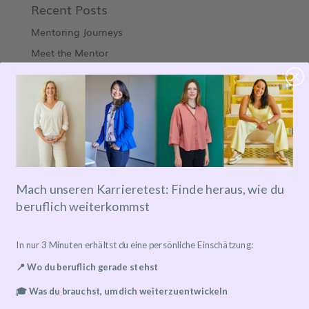
Recent Posts
Mentoring Journeys
Meet the Mentor
Transformation leben: Orphoz meets MentorMe
zeb & MentorMe: Entwicklung neu gedacht
Inside Mentoring
Categories
Unkategorisiert
Mach unseren Karrieretest: Finde heraus, wie du
beruflich weiterkommst
In nur 3 Minuten erhältst du eine persönliche Einschätzung:
📍 Wo du beruflich gerade stehst
🎓 Was du brauchst, um dich weiterzuentwickeln