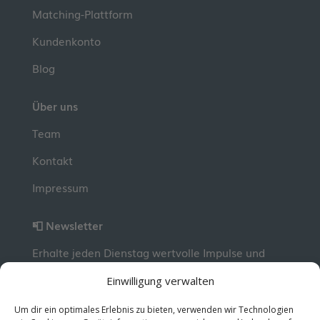
Matching-Plattform
Kundenkonto
Blog
Über uns
Team
Kontakt
Impressum
📮 Newsletter
Erhalte jeden Dienstag wertvolle Impulse und
Wissen für deine berufliche Entwicklung.
Jetzt
Einwilligung verwalten
kostenlos abonnieren!
Um dir ein optimales Erlebnis zu bieten, verwenden wir Technologien