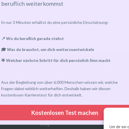
beruflich weiterkommst
I
n nur 3 Minuten erhältst du eine persönliche Einschätzung:
📍 Wo du beruflich gerade stehst
🎓 Was du brauchst, um dich weiterzuentwickeln
🌟 Welcher nächste Schritt für dich persönlich Sinn macht
Programm
Links
Über uns
inden
Eventkalender
Team
Aus der Begleitung von über 6.000 Menschen wissen wir, welche
Fragen dabei wirklich weiterhelfen. Deshalb haben wir diesen
Community-Gruppen
Kontakt
kostenlosen Karrieretest für dich entwickelt.
Matching-Plattform
Impressum
Kostenlosen Test machen
Kundenkonto
Blog
Um dir ein 