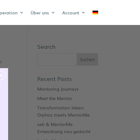
peration
Über uns
Account
Search
n
Recent Posts
Mentoring Journeys
Meet the Mentor
Transformation leben:
Orphoz meets MentorMe
zeb & MentorMe:
Entwicklung neu gedacht