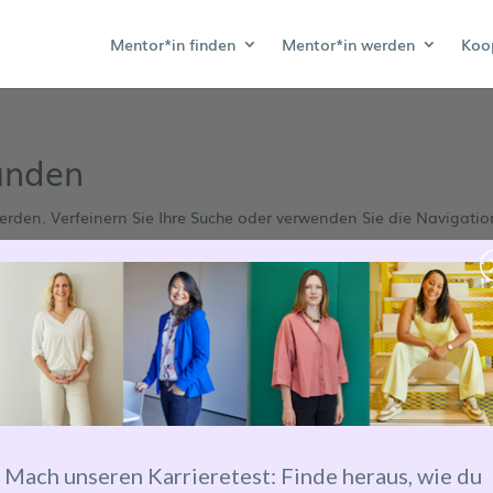
Mentor*in finden
Mentor*in werden
Koo
unden
erden. Verfeinern Sie Ihre Suche oder verwenden Sie die Navigatio
Mach unseren Karrieretest: Finde heraus, wie du