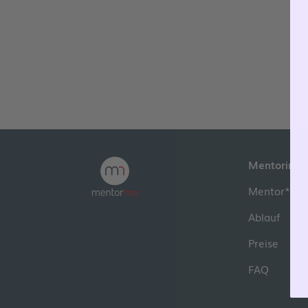
Mentoring-
Mentor*in f
Ablauf
Preise
FAQ