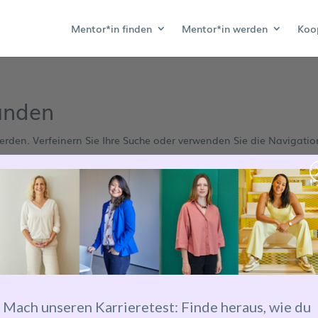
Mentor*in finden
Mentor*in werden
Koo
unden
erden. Verfeinern Sie Ihre Suche oder verwenden Sie die Navigatio
Mach unseren Karrieretest: Finde heraus, wie du