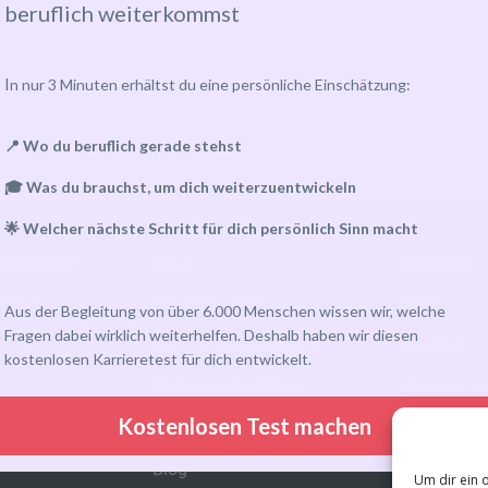
beruflich weiterkommst
I
n nur 3 Minuten erhältst du eine persönliche Einschätzung:
📍 Wo du beruflich gerade stehst
🎓 Was du brauchst, um dich weiterzuentwickeln
🌟 Welcher nächste Schritt für dich persönlich Sinn macht
Programm
Links
Über uns
inden
Eventkalender
Team
Aus der Begleitung von über 6.000 Menschen wissen wir, welche
Fragen dabei wirklich weiterhelfen. Deshalb haben wir diesen
Community-Gruppen
Kontakt
kostenlosen Karrieretest für dich entwickelt.
Matching-Plattform
Impressum
Kostenlosen Test machen
Kundenkonto
Blog
Um dir ein 