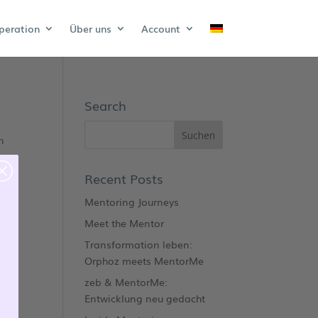
peration
Über uns
Account
Search
n
Recent Posts
Mentoring Journeys
Meet the Mentor
Transformation leben:
Orphoz meets MentorMe
zeb & MentorMe:
Entwicklung neu gedacht