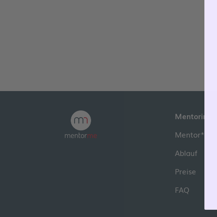
Mentoring-
Mentor*in f
Ablauf
Preise
FAQ