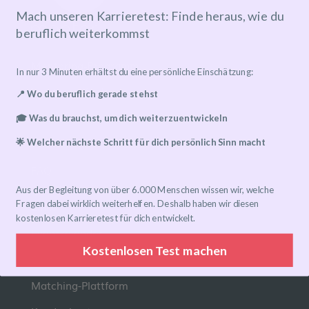
Mach unseren Karrieretest: Finde heraus, wie du
beruflich weiterkommst
Mentoring-Programm
In nur 3 Minuten erhältst du eine persönliche Einschätzung:
Mentor*in finden
📍 Wo du beruflich gerade stehst
Ablauf
🎓 Was du brauchst, um dich weiterzuentwickeln
Preise
🌟 Welcher nächste Schritt für dich persönlich Sinn macht
FAQ
Aus der Begleitung von über 6.000 Menschen wissen wir, welche
Fragen dabei wirklich weiterhelfen. Deshalb haben wir diesen
Links
kostenlosen Karrieretest für dich entwickelt.
Eventkalender
Kostenlosen Test machen
Community-Gruppen
Matching-Plattform