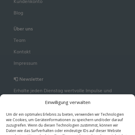
Kundenkonto
Blog
Über uns
Team
Kontakt
Impressum
📮 Newsletter
Erhalte jeden Dienstag wertvolle Impulse und
Wissen für deine berufliche Entwicklung.
Jetzt
Einwilligung verwalten
kostenlos abonnieren!
Um dir ein optimales Erlebnis zu bieten, verwenden wir Technologien
wie Cookies, um Geräteinformationen zu speichern und/oder darauf
zuzugreifen. Wenn du diesen Technologien zustimmst, können wir
© 2026 MentorMe. Alle Rechte vorbehalten.
Daten wie das Surfverhalten oder eindeutige IDs auf dieser Website