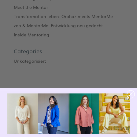
Meet the Mentor
Transformation leben: Orphoz meets MentorMe
zeb & MentorMe: Entwicklung neu gedacht
Inside Mentoring
Categories
Unkategorisiert