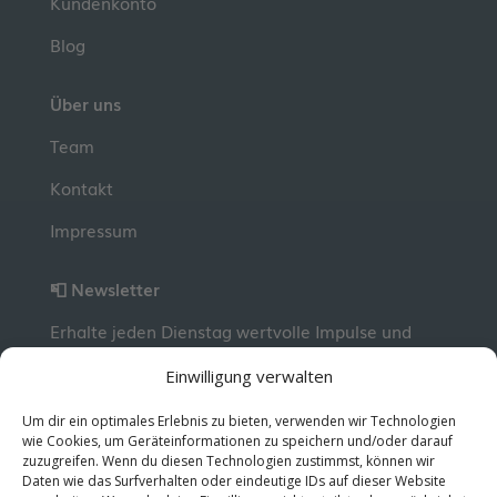
Kundenkonto
Blog
Über uns
Team
Kontakt
Impressum
📮 Newsletter
Erhalte jeden Dienstag wertvolle Impulse und
Wissen für deine berufliche Entwicklung.
Jetzt
Einwilligung verwalten
kostenlos abonnieren!
Um dir ein optimales Erlebnis zu bieten, verwenden wir Technologien
wie Cookies, um Geräteinformationen zu speichern und/oder darauf
zuzugreifen. Wenn du diesen Technologien zustimmst, können wir
© 2026 MentorMe. Alle Rechte vorbehalten.
Daten wie das Surfverhalten oder eindeutige IDs auf dieser Website