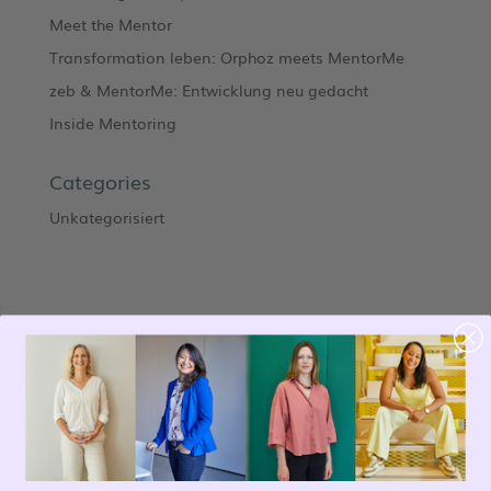
Meet the Mentor
Transformation leben: Orphoz meets MentorMe
zeb & MentorMe: Entwicklung neu gedacht
Inside Mentoring
Categories
Unkategorisiert