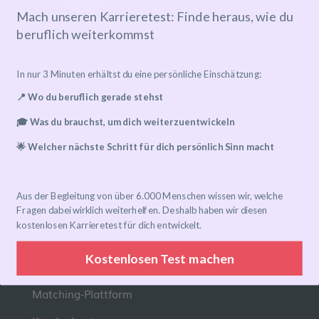
Mach unseren Karrieretest: Finde heraus, wie du
beruflich weiterkommst
Mentoring-Programm
In nur 3 Minuten erhältst du eine persönliche Einschätzung:
Mentor*in finden
📍 Wo du beruflich gerade stehst
Ablauf
🎓 Was du brauchst, um dich weiterzuentwickeln
Preise
🌟 Welcher nächste Schritt für dich persönlich Sinn macht
FAQ
Aus der Begleitung von über 6.000 Menschen wissen wir, welche
Links
Fragen dabei wirklich weiterhelfen. Deshalb haben wir diesen
kostenlosen Karrieretest für dich entwickelt.
Eventkalender
Kostenlosen Test machen
Community-Gruppen
Matching-Plattform