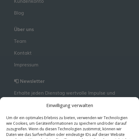
Kundenkonto
Blog
Über uns
Team
Kontakt
Impressum
📮 Newsletter
Erhalte jeden Dienstag wertvolle Impulse und
Wissen für deine berufliche Entwicklung.
Jetzt
Einwilligung verwalten
kostenlos abonnieren!
Um dir ein optimales Erlebnis zu bieten, verwenden wir Technologien
wie Cookies, um Geräteinformationen zu speichern und/oder darauf
zuzugreifen. Wenn du diesen Technologien zustimmst, können wir
© 2026 MentorMe. Alle Rechte vorbehalten.
Daten wie das Surfverhalten oder eindeutige IDs auf dieser Website