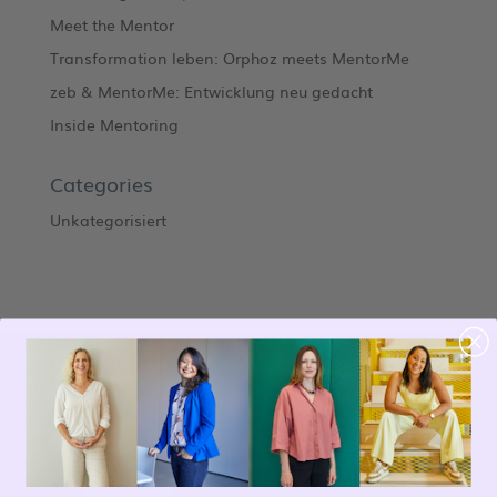
Meet the Mentor
Transformation leben: Orphoz meets MentorMe
zeb & MentorMe: Entwicklung neu gedacht
Inside Mentoring
Categories
Unkategorisiert