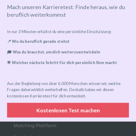
Mach unseren Karrieretest: Finde heraus, wie du
beruflich weiterkommst
Mentoring-Programm
In nur 3 Minuten erhältst du eine persönliche Einschätzung:
Mentor*in finden
📍 Wo du beruflich gerade stehst
Ablauf
🎓 Was du brauchst, um dich weiterzuentwickeln
Preise
🌟 Welcher nächste Schritt für dich persönlich Sinn macht
FAQ
Aus der Begleitung von über 6.000 Menschen wissen wir, welche
Links
Fragen dabei wirklich weiterhelfen. Deshalb haben wir diesen
kostenlosen Karrieretest für dich entwickelt.
Eventkalender
Kostenlosen Test machen
Community-Gruppen
Matching-Plattform