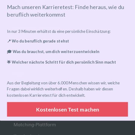
Mach unseren Karrieretest: Finde heraus, wie du
beruflich weiterkommst
Mentoring-Programm
In nur 3 Minuten erhältst du eine persönliche Einschätzung:
Mentor*in finden
📍 Wo du beruflich gerade stehst
Ablauf
🎓 Was du brauchst, um dich weiterzuentwickeln
Preise
🌟 Welcher nächste Schritt für dich persönlich Sinn macht
FAQ
Aus der Begleitung von über 6.000 Menschen wissen wir, welche
Links
Fragen dabei wirklich weiterhelfen. Deshalb haben wir diesen
kostenlosen Karrieretest für dich entwickelt.
Eventkalender
Kostenlosen Test machen
Community-Gruppen
Matching-Plattform