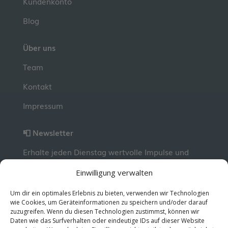
Kundenkonto
Blog
Über uns
Team
Kontakt
Impressum
📮 Newsletter
Erhalte jeden Dienstag wertvolle Impulse und
Wissen für deine berufliche Entwicklung.
Jetzt
Einwilligung verwalten
kostenlos abonnieren!
Um dir ein optimales Erlebnis zu bieten, verwenden wir Technologien
wie Cookies, um Geräteinformationen zu speichern und/oder darauf
zuzugreifen. Wenn du diesen Technologien zustimmst, können wir
© 2026 MentorMe. Alle Rechte vorbehalten.
Daten wie das Surfverhalten oder eindeutige IDs auf dieser Website