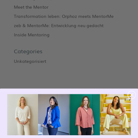
Meet the Mentor
Transformation leben: Orphoz meets MentorMe
zeb & MentorMe: Entwicklung neu gedacht
Inside Mentoring
Categories
Unkategorisiert