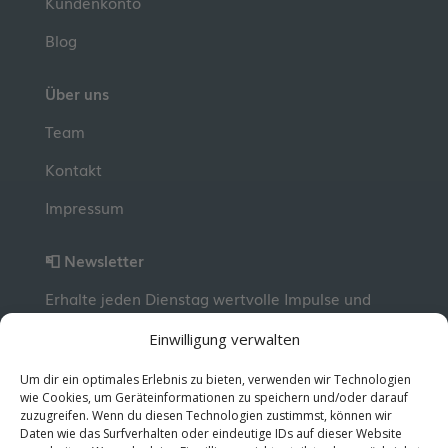
Kundenkonto
Blog
Über uns
Team
Kontakt
Impressum
📮 Newsletter
Erhalte jeden Dienstag wertvolle Impulse und
Wissen für deine berufliche Entwicklung.
Jetzt
Einwilligung verwalten
kostenlos abonnieren!
Um dir ein optimales Erlebnis zu bieten, verwenden wir Technologien
wie Cookies, um Geräteinformationen zu speichern und/oder darauf
zuzugreifen. Wenn du diesen Technologien zustimmst, können wir
© 2026 MentorMe. Alle Rechte vorbehalten.
Daten wie das Surfverhalten oder eindeutige IDs auf dieser Website