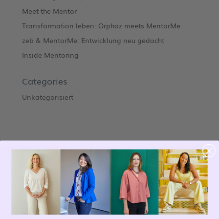
Meet the Mentor
Transformation leben: Orphoz meets MentorMe
zeb & MentorMe: Entwicklung neu gedacht
Inside Mentoring
Categories
Unkategorisiert