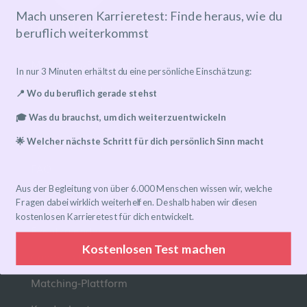
Mach unseren Karrieretest: Finde heraus, wie du
beruflich weiterkommst
Mentoring-Programm
In nur 3 Minuten erhältst du eine persönliche Einschätzung:
Mentor*in finden
📍 Wo du beruflich gerade stehst
Ablauf
🎓 Was du brauchst, um dich weiterzuentwickeln
Preise
🌟 Welcher nächste Schritt für dich persönlich Sinn macht
FAQ
Aus der Begleitung von über 6.000 Menschen wissen wir, welche
Links
Fragen dabei wirklich weiterhelfen. Deshalb haben wir diesen
kostenlosen Karrieretest für dich entwickelt.
Eventkalender
Kostenlosen Test machen
Community-Gruppen
Matching-Plattform