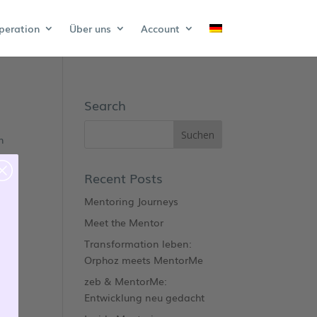
peration
Über uns
Account
Search
n
Recent Posts
Mentoring Journeys
Meet the Mentor
Transformation leben:
Orphoz meets MentorMe
zeb & MentorMe:
Entwicklung neu gedacht