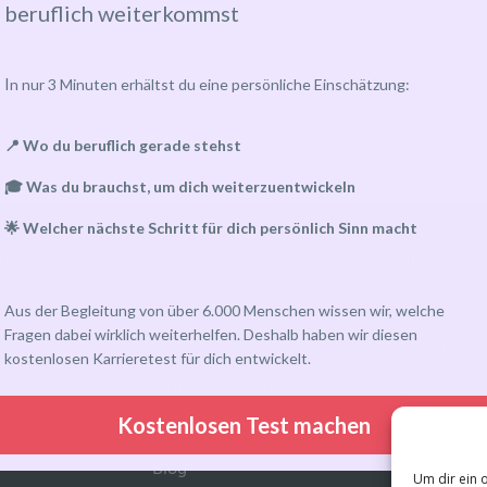
beruflich weiterkommst
I
n nur 3 Minuten erhältst du eine persönliche Einschätzung:
📍 Wo du beruflich gerade stehst
🎓 Was du brauchst, um dich weiterzuentwickeln
🌟 Welcher nächste Schritt für dich persönlich Sinn macht
Programm
Links
Über uns
inden
Eventkalender
Team
Aus der Begleitung von über 6.000 Menschen wissen wir, welche
Fragen dabei wirklich weiterhelfen. Deshalb haben wir diesen
Community-Gruppen
Kontakt
kostenlosen Karrieretest für dich entwickelt.
Matching-Plattform
Impressum
Kostenlosen Test machen
Kundenkonto
Blog
Um dir ein 