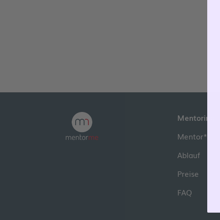
Mentoring-
Mentor*in f
Ablauf
Preise
FAQ