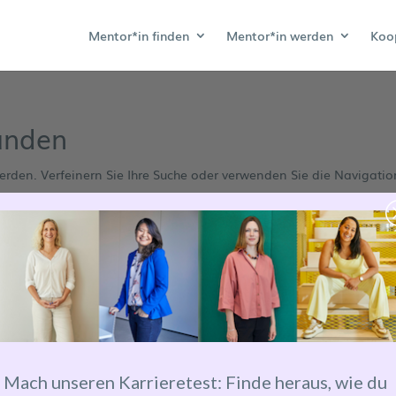
Mentor*in finden
Mentor*in werden
Koo
unden
erden. Verfeinern Sie Ihre Suche oder verwenden Sie die Navigatio
Mach unseren Karrieretest: Finde heraus, wie du