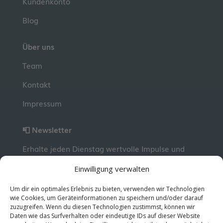
Kundenkonto
Blog
Über uns
Team
Kontakt
Impressum
📮 Newsletter
Erhalte jeden Dienstag wertvolle Impulse und
Wissen für deine berufliche Entwicklung.
Jetzt
Einwilligung verwalten
kostenlos abonnieren!
Um dir ein optimales Erlebnis zu bieten, verwenden wir Technologien
wie Cookies, um Geräteinformationen zu speichern und/oder darauf
zuzugreifen. Wenn du diesen Technologien zustimmst, können wir
© 2026 MentorMe. Alle Rechte vorbehalten.
Daten wie das Surfverhalten oder eindeutige IDs auf dieser Website