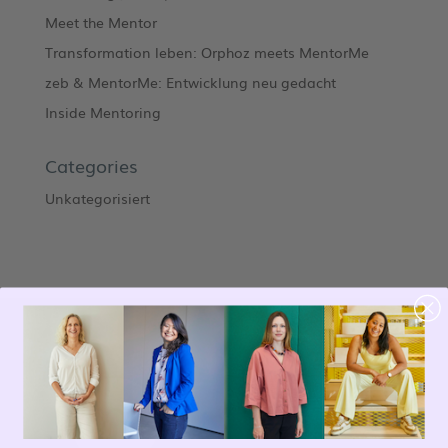
Meet the Mentor
Transformation leben: Orphoz meets MentorMe
zeb & MentorMe: Entwicklung neu gedacht
Inside Mentoring
Categories
Unkategorisiert