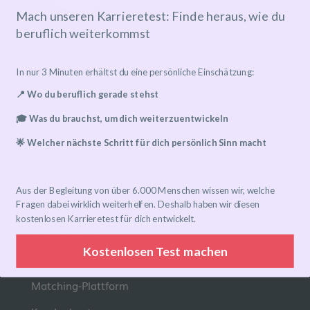
Mach unseren Karrieretest: Finde heraus, wie du
beruflich weiterkommst
Mentoring-Programm
In nur 3 Minuten erhältst du eine persönliche Einschätzung:
Mentor*in finden
📍 Wo du beruflich gerade stehst
Ablauf
🎓 Was du brauchst, um dich weiterzuentwickeln
Preise
🌟 Welcher nächste Schritt für dich persönlich Sinn macht
FAQ
Aus der Begleitung von über 6.000 Menschen wissen wir, welche
Links
Fragen dabei wirklich weiterhelfen. Deshalb haben wir diesen
kostenlosen Karrieretest für dich entwickelt.
Eventkalender
Kostenlosen Test machen
Community-Gruppen
Matching-Plattform