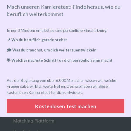
Mach unseren Karrieretest: Finde heraus, wie du
beruflich weiterkommst
Mentoring-Programm
In nur 3 Minuten erhältst du eine persönliche Einschätzung:
Mentor*in finden
📍 Wo du beruflich gerade stehst
Ablauf
🎓 Was du brauchst, um dich weiterzuentwickeln
Preise
🌟 Welcher nächste Schritt für dich persönlich Sinn macht
FAQ
Aus der Begleitung von über 6.000 Menschen wissen wir, welche
Links
Fragen dabei wirklich weiterhelfen. Deshalb haben wir diesen
kostenlosen Karrieretest für dich entwickelt.
Eventkalender
Kostenlosen Test machen
Community-Gruppen
Matching-Plattform