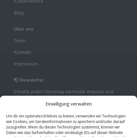
Kundenkonto
Blog
Über uns
Team
Kontakt
Impressum
📮 Newsletter
Erhalte jeden Dienstag wertvolle Impulse und
Wissen für deine berufliche Entwicklung.
Jetzt
Einwilligung verwalten
kostenlos abonnieren!
Um dir ein optimales Erlebnis zu bieten, verwenden wir Technologien
wie Cookies, um Geräteinformationen zu speichern und/oder darauf
zuzugreifen. Wenn du diesen Technologien zustimmst, können wir
© 2026 MentorMe. Alle Rechte vorbehalten.
Daten wie das Surfverhalten oder eindeutige IDs auf dieser Website