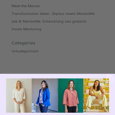
Meet the Mentor
Transformation leben: Orphoz meets MentorMe
zeb & MentorMe: Entwicklung neu gedacht
Inside Mentoring
Categories
Unkategorisiert