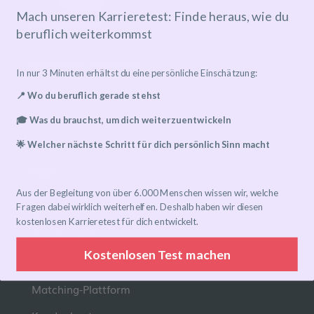
Mach unseren Karrieretest: Finde heraus, wie du
beruflich weiterkommst
Mentoring-Programm
In nur 3 Minuten erhältst du eine persönliche Einschätzung:
Mentor*in finden
📍 Wo du beruflich gerade stehst
Ablauf
🎓 Was du brauchst, um dich weiterzuentwickeln
Preise
🌟 Welcher nächste Schritt für dich persönlich Sinn macht
FAQ
Aus der Begleitung von über 6.000 Menschen wissen wir, welche
Links
Fragen dabei wirklich weiterhelfen. Deshalb haben wir diesen
kostenlosen Karrieretest für dich entwickelt.
Eventkalender
Kostenlosen Test machen
Community-Gruppen
Matching-Plattform