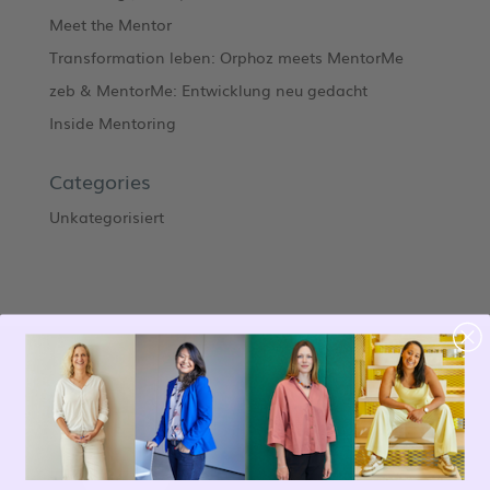
Meet the Mentor
Transformation leben: Orphoz meets MentorMe
zeb & MentorMe: Entwicklung neu gedacht
Inside Mentoring
Categories
Unkategorisiert