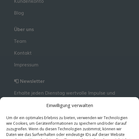
Kundenkonto
Blog
Über uns
Team
Kontakt
Impressum
📮 Newsletter
Erhalte jeden Dienstag wertvolle Impulse und
Wissen für deine berufliche Entwicklung.
Jetzt
Einwilligung verwalten
kostenlos abonnieren!
Um dir ein optimales Erlebnis zu bieten, verwenden wir Technologien
wie Cookies, um Geräteinformationen zu speichern und/oder darauf
zuzugreifen. Wenn du diesen Technologien zustimmst, können wir
© 2026 MentorMe. Alle Rechte vorbehalten.
Daten wie das Surfverhalten oder eindeutige IDs auf dieser Website