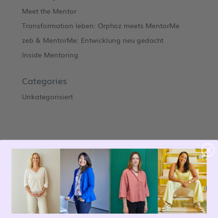
Meet the Mentor
Transformation leben: Orphoz meets MentorMe
zeb & MentorMe: Entwicklung neu gedacht
Inside Mentoring
Categories
Unkategorisiert