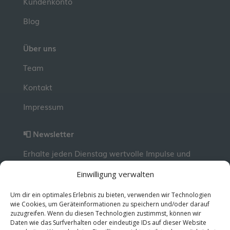
Kundenkonto
Blog
Über uns
Team
Kontakt
Impressum
📮 Newsletter
Erhalte jeden Dienstag wertvolle Impulse und
Wissen für deine berufliche Entwicklung.
Jetzt
Einwilligung verwalten
kostenlos abonnieren!
Um dir ein optimales Erlebnis zu bieten, verwenden wir Technologien
wie Cookies, um Geräteinformationen zu speichern und/oder darauf
zuzugreifen. Wenn du diesen Technologien zustimmst, können wir
© 2026 MentorMe. Alle Rechte vorbehalten.
Daten wie das Surfverhalten oder eindeutige IDs auf dieser Website