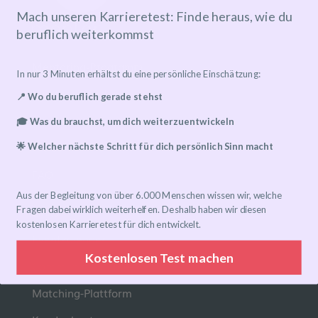
Mach unseren Karrieretest: Finde heraus, wie du
beruflich weiterkommst
Mentoring-Programm
In nur 3 Minuten erhältst du eine persönliche Einschätzung:
Mentor*in finden
📍 Wo du beruflich gerade stehst
Ablauf
🎓 Was du brauchst, um dich weiterzuentwickeln
Preise
🌟 Welcher nächste Schritt für dich persönlich Sinn macht
FAQ
Aus der Begleitung von über 6.000 Menschen wissen wir, welche
Links
Fragen dabei wirklich weiterhelfen. Deshalb haben wir diesen
kostenlosen Karrieretest für dich entwickelt.
Eventkalender
Kostenlosen Test machen
Community-Gruppen
Matching-Plattform