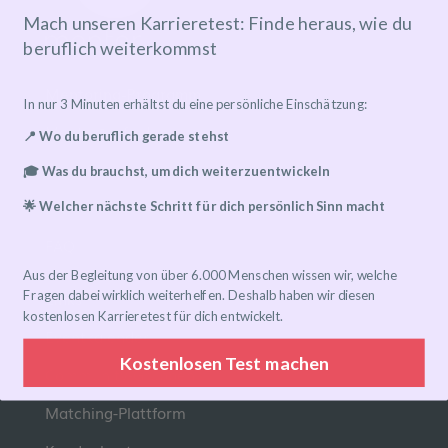
Mach unseren Karrieretest: Finde heraus, wie du
beruflich weiterkommst
Mentoring-Programm
In nur 3 Minuten erhältst du eine persönliche Einschätzung:
Mentor*in finden
📍 Wo du beruflich gerade stehst
Ablauf
🎓 Was du brauchst, um dich weiterzuentwickeln
Preise
🌟 Welcher nächste Schritt für dich persönlich Sinn macht
FAQ
Aus der Begleitung von über 6.000 Menschen wissen wir, welche
Links
Fragen dabei wirklich weiterhelfen. Deshalb haben wir diesen
kostenlosen Karrieretest für dich entwickelt.
Eventkalender
Kostenlosen Test machen
Community-Gruppen
Matching-Plattform