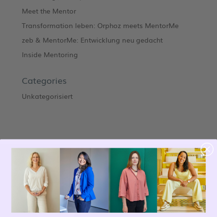
Meet the Mentor
Transformation leben: Orphoz meets MentorMe
zeb & MentorMe: Entwicklung neu gedacht
Inside Mentoring
Categories
Unkategorisiert