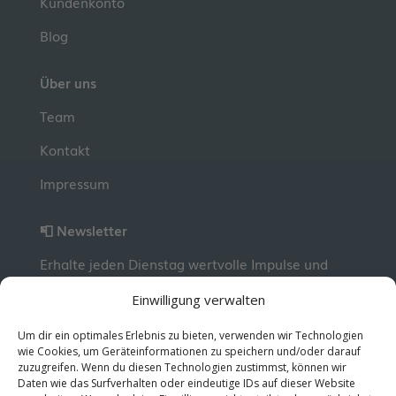
Kundenkonto
Blog
Über uns
Team
Kontakt
Impressum
📮 Newsletter
Erhalte jeden Dienstag wertvolle Impulse und
Wissen für deine berufliche Entwicklung.
Jetzt
Einwilligung verwalten
kostenlos abonnieren!
Um dir ein optimales Erlebnis zu bieten, verwenden wir Technologien
wie Cookies, um Geräteinformationen zu speichern und/oder darauf
zuzugreifen. Wenn du diesen Technologien zustimmst, können wir
© 2026 MentorMe. Alle Rechte vorbehalten.
Daten wie das Surfverhalten oder eindeutige IDs auf dieser Website