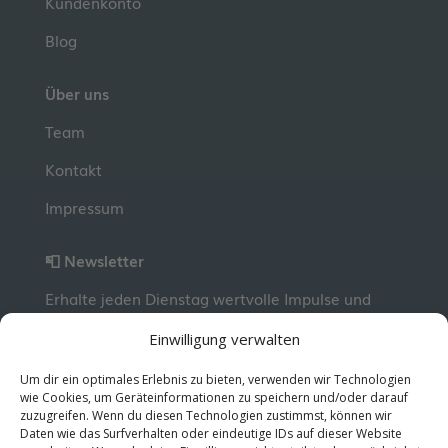
Kundenkonto
Blog
Über uns
Team
Kontakt
Impressum
📮 Newsletter
Erhalte jeden Dienstag wertvolle Impulse und
Wissen für deine berufliche Entwicklung.
Jetzt
Einwilligung verwalten
kostenlos abonnieren!
Um dir ein optimales Erlebnis zu bieten, verwenden wir Technologien
wie Cookies, um Geräteinformationen zu speichern und/oder darauf
zuzugreifen. Wenn du diesen Technologien zustimmst, können wir
© 2026 MentorMe. Alle Rechte vorbehalten.
Daten wie das Surfverhalten oder eindeutige IDs auf dieser Website