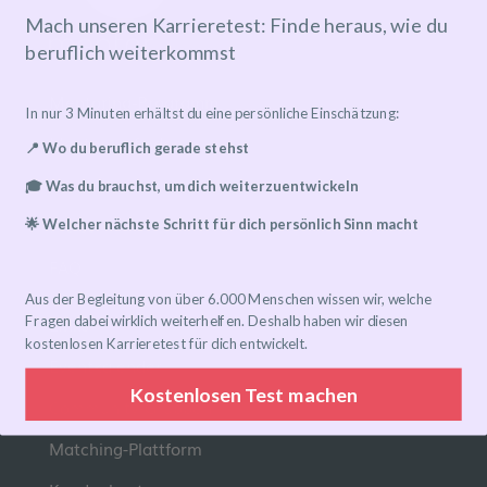
Mach unseren Karrieretest: Finde heraus, wie du
beruflich weiterkommst
Mentoring-Programm
In nur 3 Minuten erhältst du eine persönliche Einschätzung:
Mentor*in finden
📍 Wo du beruflich gerade stehst
Ablauf
🎓 Was du brauchst, um dich weiterzuentwickeln
Preise
🌟 Welcher nächste Schritt für dich persönlich Sinn macht
FAQ
Aus der Begleitung von über 6.000 Menschen wissen wir, welche
Links
Fragen dabei wirklich weiterhelfen. Deshalb haben wir diesen
kostenlosen Karrieretest für dich entwickelt.
Eventkalender
Kostenlosen Test machen
Community-Gruppen
Matching-Plattform