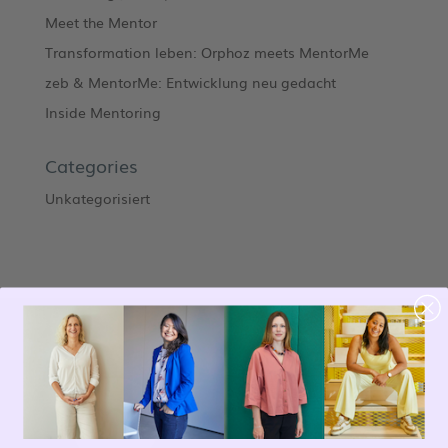
Meet the Mentor
Transformation leben: Orphoz meets MentorMe
zeb & MentorMe: Entwicklung neu gedacht
Inside Mentoring
Categories
Unkategorisiert