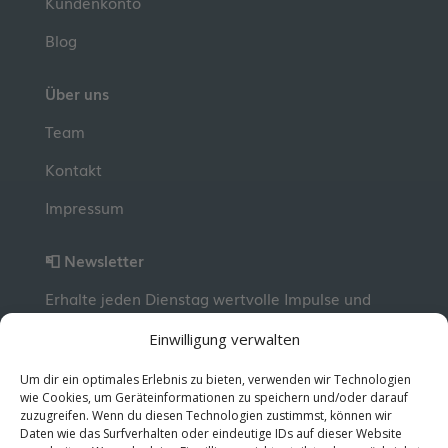
Kundenkonto
Blog
Über uns
Team
Kontakt
Impressum
📮 Newsletter
Erhalte jeden Dienstag wertvolle Impulse und
Wissen für deine berufliche Entwicklung.
Jetzt
Einwilligung verwalten
kostenlos abonnieren!
Um dir ein optimales Erlebnis zu bieten, verwenden wir Technologien
wie Cookies, um Geräteinformationen zu speichern und/oder darauf
zuzugreifen. Wenn du diesen Technologien zustimmst, können wir
© 2026 MentorMe. Alle Rechte vorbehalten.
Daten wie das Surfverhalten oder eindeutige IDs auf dieser Website