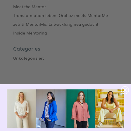
Meet the Mentor
Transformation leben: Orphoz meets MentorMe
zeb & MentorMe: Entwicklung neu gedacht
Inside Mentoring
Categories
Unkategorisiert