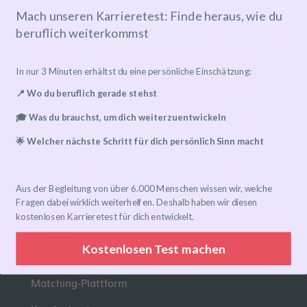
Mach unseren Karrieretest: Finde heraus, wie du
beruflich weiterkommst
Mentoring-Programm
In nur 3 Minuten erhältst du eine persönliche Einschätzung:
Mentor*in finden
📍 Wo du beruflich gerade stehst
Ablauf
🎓 Was du brauchst, um dich weiterzuentwickeln
Preise
🌟 Welcher nächste Schritt für dich persönlich Sinn macht
FAQ
Aus der Begleitung von über 6.000 Menschen wissen wir, welche
Links
Fragen dabei wirklich weiterhelfen. Deshalb haben wir diesen
kostenlosen Karrieretest für dich entwickelt.
Eventkalender
Kostenlosen Test machen
Community-Gruppen
Matching-Plattform