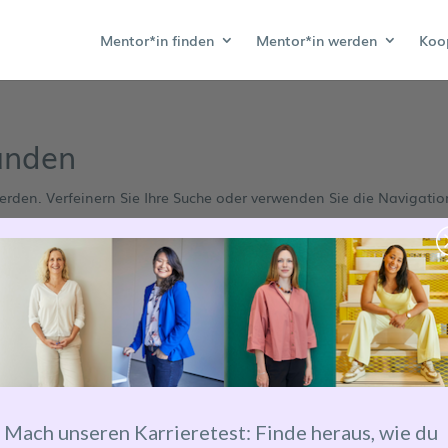
Mentor*in finden
Mentor*in werden
Koo
unden
erden. Verfeinern Sie Ihre Suche oder verwenden Sie die Navigatio
Mach unseren Karrieretest: Finde heraus, wie du