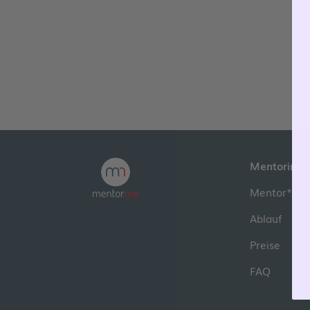
Mentoring-
Mentor*in f
Ablauf
Preise
FAQ