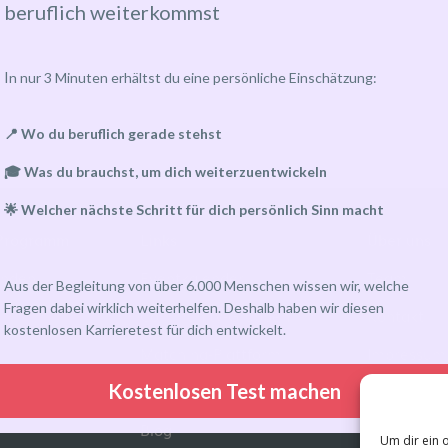
beruflich weiterkommst
I
n nur 3 Minuten erhältst du eine persönliche Einschätzung:
📍 Wo du beruflich gerade stehst
🎓 Was du brauchst, um dich weiterzuentwickeln
🌟 Welcher nächste Schritt für dich persönlich Sinn macht
Programm
Links
Über uns
inden
Eventkalender
Team
Aus der Begleitung von über 6.000 Menschen wissen wir, welche
Fragen dabei wirklich weiterhelfen. Deshalb haben wir diesen
Community-Gruppen
Kontakt
kostenlosen Karrieretest für dich entwickelt.
Matching-Plattform
Impressum
Kostenlosen Test machen
Kundenkonto
Blog
Um dir ein 