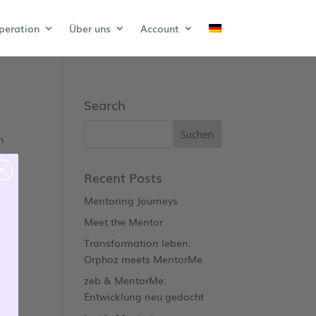
peration
Über uns
Account
Search
n
Recent Posts
Mentoring Journeys
Meet the Mentor
Transformation leben:
Orphoz meets MentorMe
zeb & MentorMe:
Entwicklung neu gedacht