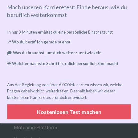
Mach unseren Karrieretest: Finde heraus, wie du
beruflich weiterkommst
Mentoring-Programm
In nur 3 Minuten erhältst du eine persönliche Einschätzung:
Mentor*in finden
📍 Wo du beruflich gerade stehst
Ablauf
🎓 Was du brauchst, um dich weiterzuentwickeln
Preise
🌟 Welcher nächste Schritt für dich persönlich Sinn macht
FAQ
Aus der Begleitung von über 6.000 Menschen wissen wir, welche
Links
Fragen dabei wirklich weiterhelfen. Deshalb haben wir diesen
kostenlosen Karrieretest für dich entwickelt.
Eventkalender
Kostenlosen Test machen
Community-Gruppen
Matching-Plattform