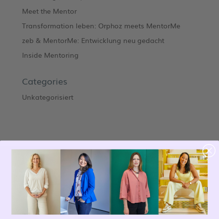
Meet the Mentor
Transformation leben: Orphoz meets MentorMe
zeb & MentorMe: Entwicklung neu gedacht
Inside Mentoring
Categories
Unkategorisiert