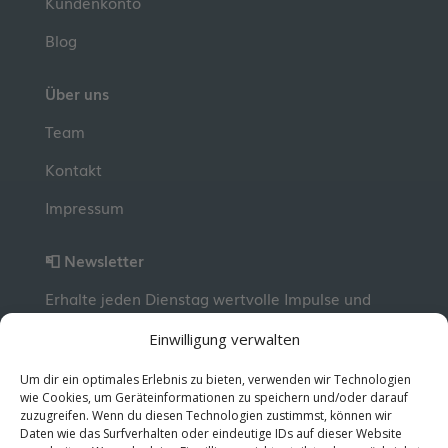
Kundenkonto
Blog
Über uns
Team
Kontakt
Impressum
📮 Newsletter
Erhalte jeden Dienstag wertvolle Impulse und
Wissen für deine berufliche Entwicklung.
Jetzt
Einwilligung verwalten
kostenlos abonnieren!
Um dir ein optimales Erlebnis zu bieten, verwenden wir Technologien
wie Cookies, um Geräteinformationen zu speichern und/oder darauf
zuzugreifen. Wenn du diesen Technologien zustimmst, können wir
© 2026 MentorMe. Alle Rechte vorbehalten.
Daten wie das Surfverhalten oder eindeutige IDs auf dieser Website