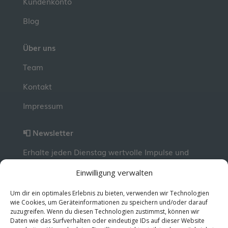
Kundenkonto
Blog
Über uns
Team
Kontakt
Impressum
📮 Newsletter
Erhalte jeden Dienstag wertvolle Impulse und
Wissen für deine berufliche Entwicklung.
Jetzt
Einwilligung verwalten
kostenlos abonnieren!
Um dir ein optimales Erlebnis zu bieten, verwenden wir Technologien
wie Cookies, um Geräteinformationen zu speichern und/oder darauf
zuzugreifen. Wenn du diesen Technologien zustimmst, können wir
© 2026 MentorMe. Alle Rechte vorbehalten.
Daten wie das Surfverhalten oder eindeutige IDs auf dieser Website