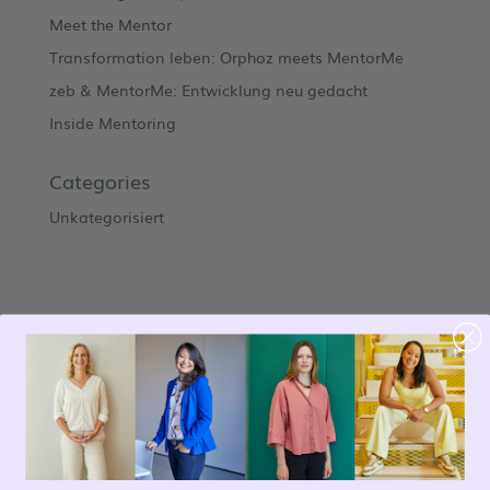
Meet the Mentor
Transformation leben: Orphoz meets MentorMe
zeb & MentorMe: Entwicklung neu gedacht
Inside Mentoring
Categories
Unkategorisiert