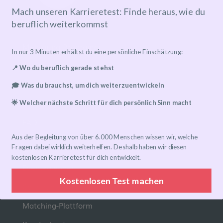
Mach unseren Karrieretest: Finde heraus, wie du
beruflich weiterkommst
Mentoring-Programm
In nur 3 Minuten erhältst du eine persönliche Einschätzung:
Mentor*in finden
📍 Wo du beruflich gerade stehst
Ablauf
🎓 Was du brauchst, um dich weiterzuentwickeln
Preise
🌟 Welcher nächste Schritt für dich persönlich Sinn macht
FAQ
Aus der Begleitung von über 6.000 Menschen wissen wir, welche
Links
Fragen dabei wirklich weiterhelfen. Deshalb haben wir diesen
kostenlosen Karrieretest für dich entwickelt.
Eventkalender
Kostenlosen Test machen
Community-Gruppen
Matching-Plattform