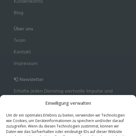
Kundenkonto
Blog
Über uns
Team
Kontakt
Impressum
📮 Newsletter
Erhalte jeden Dienstag wertvolle Impulse und
Wissen für deine berufliche Entwicklung.
Jetzt
Einwilligung verwalten
kostenlos abonnieren!
Um dir ein optimales Erlebnis zu bieten, verwenden wir Technologien
wie Cookies, um Geräteinformationen zu speichern und/oder darauf
zuzugreifen. Wenn du diesen Technologien zustimmst, können wir
© 2026 MentorMe. Alle Rechte vorbehalten.
Daten wie das Surfverhalten oder eindeutige IDs auf dieser Website