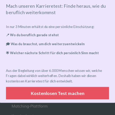
Mach unseren Karrieretest: Finde heraus, wie du
beruflich weiterkommst
Mentoring-Programm
In nur 3 Minuten erhältst du eine persönliche Einschätzung:
Mentor*in finden
📍 Wo du beruflich gerade stehst
Ablauf
🎓 Was du brauchst, um dich weiterzuentwickeln
Preise
🌟 Welcher nächste Schritt für dich persönlich Sinn macht
FAQ
Aus der Begleitung von über 6.000 Menschen wissen wir, welche
Links
Fragen dabei wirklich weiterhelfen. Deshalb haben wir diesen
kostenlosen Karrieretest für dich entwickelt.
Eventkalender
Kostenlosen Test machen
Community-Gruppen
Matching-Plattform