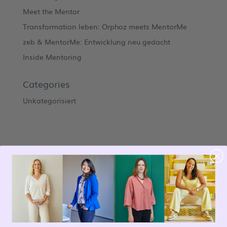
Meet the Mentor
Transformation leben: Orphoz meets MentorMe
zeb & MentorMe: Entwicklung neu gedacht
Inside Mentoring
Categories
Unkategorisiert