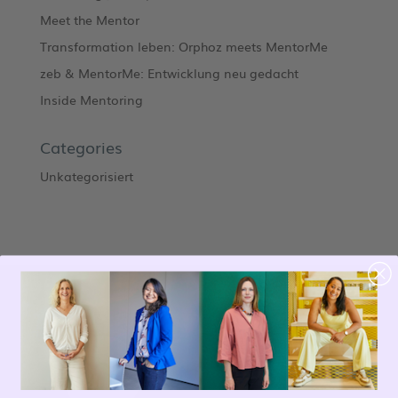
Meet the Mentor
Transformation leben: Orphoz meets MentorMe
zeb & MentorMe: Entwicklung neu gedacht
Inside Mentoring
Categories
Unkategorisiert