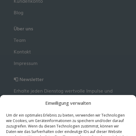
Kundenkonto
Blog
Über uns
Team
Kontakt
Impressum
📮 Newsletter
Erhalte jeden Dienstag wertvolle Impulse und
Wissen für deine berufliche Entwicklung.
Jetzt
Einwilligung verwalten
kostenlos abonnieren!
Um dir ein optimales Erlebnis zu bieten, verwenden wir Technologien
wie Cookies, um Geräteinformationen zu speichern und/oder darauf
zuzugreifen. Wenn du diesen Technologien zustimmst, können wir
© 2026 MentorMe. Alle Rechte vorbehalten.
Daten wie das Surfverhalten oder eindeutige IDs auf dieser Website