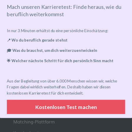
Mach unseren Karrieretest: Finde heraus, wie du
beruflich weiterkommst
Mentoring-Programm
In nur 3 Minuten erhältst du eine persönliche Einschätzung:
Mentor*in finden
📍 Wo du beruflich gerade stehst
Ablauf
🎓 Was du brauchst, um dich weiterzuentwickeln
Preise
🌟 Welcher nächste Schritt für dich persönlich Sinn macht
FAQ
Aus der Begleitung von über 6.000 Menschen wissen wir, welche
Links
Fragen dabei wirklich weiterhelfen. Deshalb haben wir diesen
kostenlosen Karrieretest für dich entwickelt.
Eventkalender
Kostenlosen Test machen
Community-Gruppen
Matching-Plattform