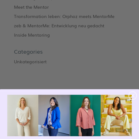
Meet the Mentor
Transformation leben: Orphoz meets MentorMe
zeb & MentorMe: Entwicklung neu gedacht
Inside Mentoring
Categories
Unkategorisiert