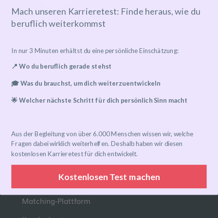
Mach unseren Karrieretest: Finde heraus, wie du
beruflich weiterkommst
Mentoring-Programm
In nur 3 Minuten erhältst du eine persönliche Einschätzung:
Mentor*in finden
📍 Wo du beruflich gerade stehst
Ablauf
🎓 Was du brauchst, um dich weiterzuentwickeln
Preise
🌟 Welcher nächste Schritt für dich persönlich Sinn macht
FAQ
Aus der Begleitung von über 6.000 Menschen wissen wir, welche
Links
Fragen dabei wirklich weiterhelfen. Deshalb haben wir diesen
kostenlosen Karrieretest für dich entwickelt.
Eventkalender
Kostenlosen Test machen
Community-Gruppen
Matching-Plattform