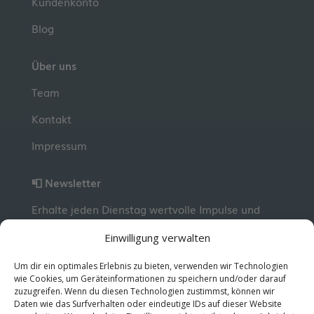
Kundenkonto
Blog
Über uns
Team
Kontakt
Impressum
📮 Newsletter
Erhalte jeden Dienstag wertvolle Impulse und
Wissen für deine berufliche Entwicklung.
Jetzt
Einwilligung verwalten
kostenlos abonnieren!
Um dir ein optimales Erlebnis zu bieten, verwenden wir Technologien
wie Cookies, um Geräteinformationen zu speichern und/oder darauf
zuzugreifen. Wenn du diesen Technologien zustimmst, können wir
© 2026 MentorMe. Alle Rechte vorbehalten.
Daten wie das Surfverhalten oder eindeutige IDs auf dieser Website