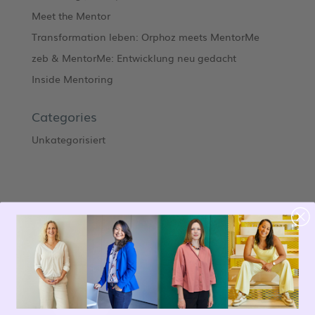
Meet the Mentor
Transformation leben: Orphoz meets MentorMe
zeb & MentorMe: Entwicklung neu gedacht
Inside Mentoring
Categories
Unkategorisiert