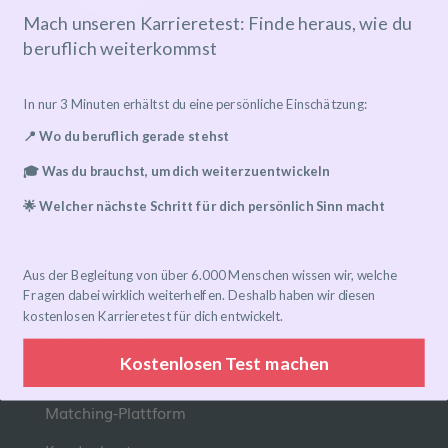
Mach unseren Karrieretest: Finde heraus, wie du
beruflich weiterkommst
Mentoring-Programm
In nur 3 Minuten erhältst du eine persönliche Einschätzung:
Mentor*in finden
📍 Wo du beruflich gerade stehst
Ablauf
🎓 Was du brauchst, um dich weiterzuentwickeln
Preise
🌟 Welcher nächste Schritt für dich persönlich Sinn macht
FAQ
Aus der Begleitung von über 6.000 Menschen wissen wir, welche
Links
Fragen dabei wirklich weiterhelfen. Deshalb haben wir diesen
kostenlosen Karrieretest für dich entwickelt.
Eventkalender
Kostenlosen Test machen
Community-Gruppen
Matching-Plattform