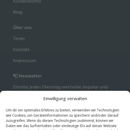
Kundenkonto
Blog
Über uns
Team
Kontakt
Impressum
📮 Newsletter
Erhalte jeden Dienstag wertvolle Impulse und
Wissen für deine berufliche Entwicklung.
Jetzt
Einwilligung verwalten
kostenlos abonnieren!
Um dir ein optimales Erlebnis zu bieten, verwenden wir Technologien
wie Cookies, um Geräteinformationen zu speichern und/oder darauf
zuzugreifen. Wenn du diesen Technologien zustimmst, können wir
© 2026 MentorMe. Alle Rechte vorbehalten.
Daten wie das Surfverhalten oder eindeutige IDs auf dieser Website