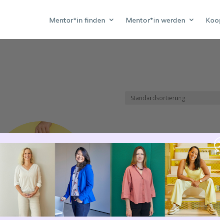
Mentor*in finden
Mentor*in werden
Koo