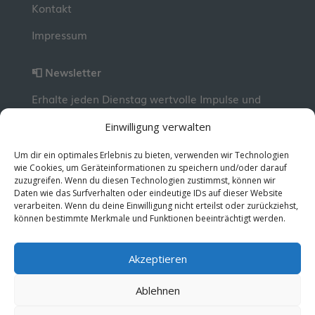
Kontakt
Impressum
📮 Newsletter
Erhalte jeden Dienstag wertvolle Impulse und
Wissen für deine berufliche Entwicklung.
Jetzt
Einwilligung verwalten
kostenlos abonnieren!
Um dir ein optimales Erlebnis zu bieten, verwenden wir Technologien
wie Cookies, um Geräteinformationen zu speichern und/oder darauf
zuzugreifen. Wenn du diesen Technologien zustimmst, können wir
© 2026 MentorMe. Alle Rechte vorbehalten.
Daten wie das Surfverhalten oder eindeutige IDs auf dieser Website
Datenschutz
AGBs
verarbeiten. Wenn du deine Einwilligung nicht erteilst oder zurückziehst,
können bestimmte Merkmale und Funktionen beeinträchtigt werden.
Akzeptieren
Ablehnen