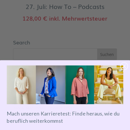
27. Juli: How To – Podcasts
128,00
€
inkl. Mehrwertsteuer
Search
Recent Posts
Mentoring Journeys
Meet the Mentor
Transformation leben: Orphoz meets MentorMe
zeb & MentorMe: Entwicklung neu gedacht
Mach unseren Karrieretest: Finde heraus, wie du
Inside Mentoring
beruflich weiterkommst